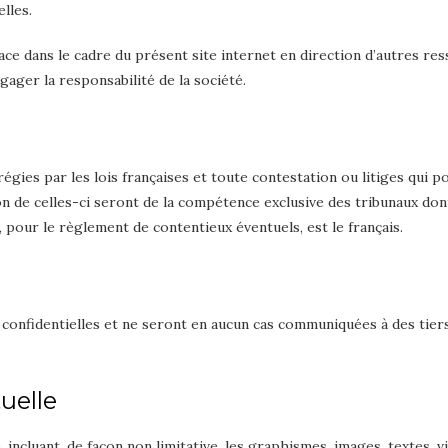
lles.
ace dans le cadre du présent site internet en direction d’autres re
gager la responsabilité de la société.
égies par les lois françaises et toute contestation ou litiges qui p
on de celles-ci seront de la compétence exclusive des tribunaux dont
, pour le règlement de contentieux éventuels, est le français.
confidentielles et ne seront en aucun cas communiquées à des tier
tuelle
 incluant, de façon non limitative, les graphismes, images, textes, v