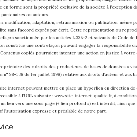
ise en forme sont la propriété exclusive de la société à l’exception
 partenaires ou auteurs.
n, modification, adaptation, retransmission ou publication, même par
dite sans l’accord exprès par écrit. Cette représentation ou repro
efaçon sanctionnée par les articles L.335-2 et suivants du Code de l
on constitue une contrefaçon pouvant engager la responsabilité civ
 Contenus copiés pourraient intenter une action en justice à votre
riétaire des « droits des producteurs de bases de données » visés 
oi n° 98-536 du 1er juillet 1998) relative aux droits d’auteur et aux 
u site internet peuvent mettre en place un hyperlien en direction de
accessible à l’URL suivante : www.site-internet-qualite.fr, à conditio
 un lien vers une sous page (« lien profond ») est interdit, ainsi que
auf l’autorisation expresse et préalable de notre part.
vice