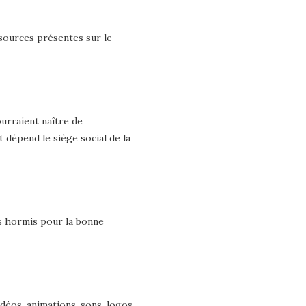
ssources présentes sur le
ourraient naître de
 dépend le siège social de la
s hormis pour la bonne
idéos, animations, sons, logos,